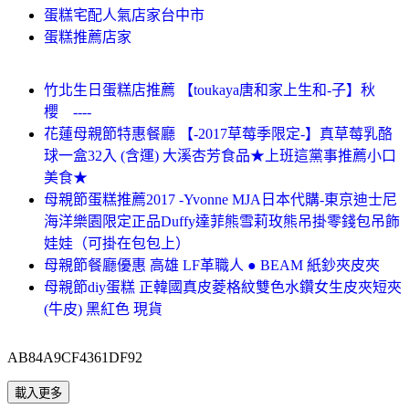
蛋糕宅配人氣店家台中市
蛋糕推薦店家
竹北生日蛋糕店推薦 【toukaya唐和家上生和-子】秋
櫻 ----
花蓮母親節特惠餐廳 【-2017草莓季限定-】真草莓乳酪
球一盒32入 (含運) 大溪杏芳食品★上班這黨事推薦小口
美食★
母親節蛋糕推薦2017 -Yvonne MJA日本代購-東京迪士尼
海洋樂園限定正品Duffy達菲熊雪莉玫熊吊掛零錢包吊飾
娃娃（可掛在包包上）
母親節餐廳優惠 高雄 LF革職人 ● BEAM 紙鈔夾皮夾
母親節diy蛋糕 正韓國真皮菱格紋雙色水鑽女生皮夾短夾
(牛皮) 黑紅色 現貨
AB84A9CF4361DF92
載入更多