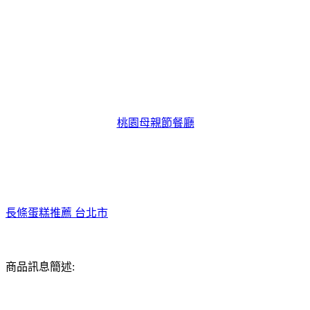
桃園母親節餐廳
長條蛋糕推薦 台北市
商品訊息簡述: