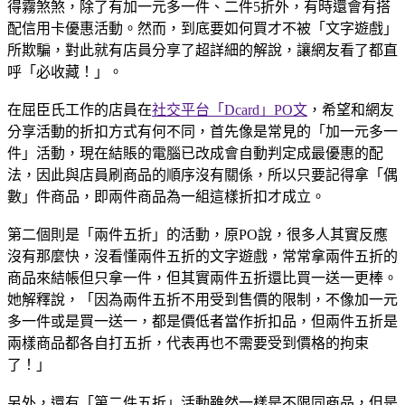
得霧煞煞，除了有加一元多一件、二件5折外，有時還會有搭
配信用卡優惠活動。然而，到底要如何買才不被「文字遊戲」
所欺騙，對此就有店員分享了超詳細的解說，讓網友看了都直
呼「必收藏！」。
在屈臣氏工作的店員在
社交平台「Dcard」PO文
，希望和網友
分享活動的折扣方式有何不同，首先像是常見的「加一元多一
件」活動，現在結賬的電腦已改成會自動判定成最優惠的配
法，因此與店員刷商品的順序沒有關係，所以只要記得拿「偶
數」件商品，即兩件商品為一組這樣折扣才成立。
第二個則是「兩件五折」的活動，原PO說，很多人其實反應
沒有那麼快，沒看懂兩件五折的文字遊戲，常常拿兩件五折的
商品來結帳但只拿一件，但其實兩件五折還比買一送一更棒。
她解釋說，「因為兩件五折不用受到售價的限制，不像加一元
多一件或是買一送一，都是價低者當作折扣品，但兩件五折是
兩樣商品都各自打五折，代表再也不需要受到價格的拘束
了！」
另外，還有「第二件五折」活動雖然一樣是不限同商品，但是