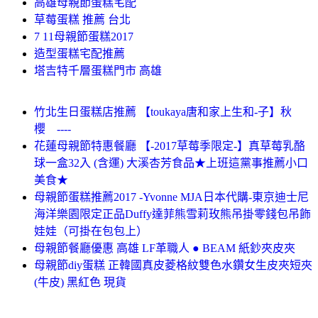
高雄母親節蛋糕宅配
草莓蛋糕 推薦 台北
7 11母親節蛋糕2017
造型蛋糕宅配推薦
塔吉特千層蛋糕門市 高雄
竹北生日蛋糕店推薦 【toukaya唐和家上生和-子】秋
櫻 ----
花蓮母親節特惠餐廳 【-2017草莓季限定-】真草莓乳酪
球一盒32入 (含運) 大溪杏芳食品★上班這黨事推薦小口
美食★
母親節蛋糕推薦2017 -Yvonne MJA日本代購-東京迪士尼
海洋樂園限定正品Duffy達菲熊雪莉玫熊吊掛零錢包吊飾
娃娃（可掛在包包上）
母親節餐廳優惠 高雄 LF革職人 ● BEAM 紙鈔夾皮夾
母親節diy蛋糕 正韓國真皮菱格紋雙色水鑽女生皮夾短夾
(牛皮) 黑紅色 現貨