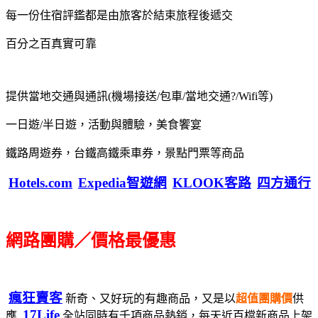
每一份住宿評鑑都是由旅客於結束旅程後遞交
百分之百真實可靠
提供當地交通與通訊(機場接送/包車/當地交通?/Wifi等)
一日遊/半日遊，活動與體驗，美食饗宴
鐵路周遊券，台鐵高鐵乘車券，景點門票等商品
Hotels.com
Expedia智遊網
KLOOK客路
四方通行
網路團購／價格最優惠
瘋狂賣客
新奇、又好玩的有趣商品，又是以
超值團購價
供
17Life
應
全站同時有千項商品熱銷，每天近百檔新商品上架