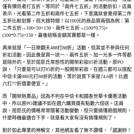
僅有價低者打五折，等同於「兩件七五折」的活動折扣。店員
表示，光看第二件五折和兩件七五折，下意識就會覺得第二件
五折比較划算，但大錯特錯！以100元的商品買兩個為例：第
二件五折→100+50=150、兩件七五折→(100*0.75)+
(100*0.75)=150，最後結賬金額其實都是一樣。
再來就是「一日樂翻天488打88折」活動，但其並不參與任何
折扣活動，因此像是買一送一、兩件五折、加一元多一件等都
是除外的。至於屈臣氏常態性的開架彩妝85折活動，原PO
說，「只要是可以打85折的一般開架彩妝，在週三都可以搭配
中信卡滿988元打88折的活動，等於說買下來是74.6折！比週
六打77折還要便宜。」
而「開架熱賣品」因為不列在中信卡和國泰世華卡優惠活動
中，所以原PO建議不如在週六購買還有點數六倍送。店員
說，屈臣氏的價格常常隨著活動變動，但只要搞懂遊戲規則，
什麼時機最適合下手，就是看大家有沒有搞懂規則了。
對於如此專業的神解文，其他網友看了無不讚嘆，「感謝妳！