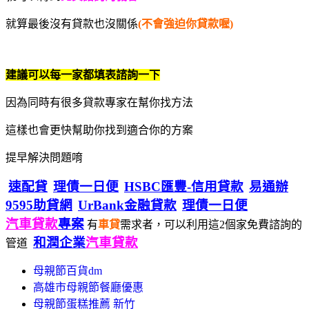
就算最後沒有貸款也沒關係
(不會強迫你貸款喔)
建議可以每一家都填表諮詢一下
因為同時有很多貸款專家在幫你找方法
這樣也會更快幫助你找到適合你的方案
提早解決問題唷
速配貸
理債一日便
HSBC匯豐-信用貸款
易通辦
9595助貸網
UrBank金融貸款
理債一日便
汽車貸款
專案
有
車貸
需求者，可以利用這2個家免費諮詢的
和潤企業
汽車貸款
管道
母親節百貨dm
高雄市母親節餐廳優惠
母親節蛋糕推薦 新竹