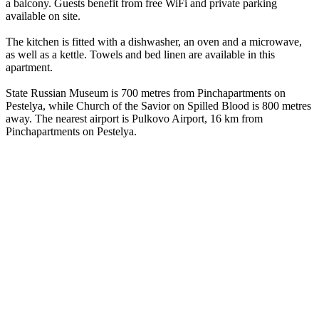
a balcony. Guests benefit from free WiFi and private parking
available on site.
The kitchen is fitted with a dishwasher, an oven and a microwave,
as well as a kettle. Towels and bed linen are available in this
apartment.
State Russian Museum is 700 metres from Pinchapartments on
Pestelya, while Church of the Savior on Spilled Blood is 800 metres
away. The nearest airport is Pulkovo Airport, 16 km from
Pinchapartments on Pestelya.