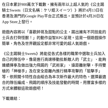
在日本累計900萬次下載數，擁有兩年以上超人氣的《公主踢
騎士Sweets（日文名稱：ケリ姫スイーツ）》將於4月13日在
香港及澳門的Google Play平台正式推出。並預計於4月20日在
App Store上發行。
遊戲內容將以「喜歡帥哥及甜點的公主，踢出擁有不同技能的
士兵去打倒怪獸！」的動作益智RPG呈現。這是一個遊戲操作
簡單，角色及世界觀設定都非常可愛的超人氣遊戲。
《公主踢騎士Sweets》將能從各式各樣的職業中選取士兵加入
自己的隊伍中，像是進行高速移動批斬敵人的「武士」、能夠
連續揮拳及做出強力飛踢的「武術家」、遠距離射擊，手持雙
槍的「神槍手」及在安全距離內進行精準攻擊的「狙擊手」
等，依照關卡特性自由組合為本次新作最大的特色。選擇最適
合的隊伍編成、飛踢的順序及技能發動的時間，用豐富多樣的
方式來體驗這款遊戲吧！
下載連結：