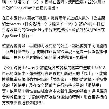
稱：ケリ姫スイーツ）》即將在香港、澳門登場，並於4月13
日起於GooglePlay平台正式推出。
在日本累計900萬次下載數，擁有兩年以上超人氣的《公主踢
騎士Sweets（日文名稱：ケリ姫スイーツ）》將於4月13日在
香港及澳門的Google Play平台正式推出。並預計於4月20日在
App Store上發行。
遊戲內容將以「喜歡帥哥及甜點的公主，踢出擁有不同技能的
士兵去打倒怪獸！」的動作益智RPG呈現。這是一個遊戲操作
簡單，角色及世界觀設定都非常可愛的超人氣遊戲。
《公主踢騎士Sweets》將能從各式各樣的職業中選取士兵加入
自己的隊伍中，像是進行高速移動批斬敵人的「武士」、能夠
連續揮拳及做出強力飛踢的「武術家」、遠距離射擊，手持雙
槍的「神槍手」及在安全距離內進行精準攻擊的「狙擊手」
等，依照關卡特性自由組合為本次新作最大的特色。選擇最適
合的隊伍編成、飛踢的順序及技能發動的時間，用豐富多樣的
方式來體驗這款遊戲吧！