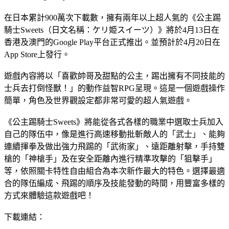
在日本累計900萬次下載數，擁有兩年以上超人氣的《公主踢
騎士Sweets（日文名稱：ケリ姫スイーツ）》將於4月13日在
香港及澳門的Google Play平台正式推出。並預計於4月20日在
App Store上發行。
遊戲內容將以「喜歡帥哥及甜點的公主，踢出擁有不同技能的
士兵去打倒怪獸！」的動作益智RPG呈現。這是一個遊戲操作
簡單，角色及世界觀設定都非常可愛的超人氣遊戲。
《公主踢騎士Sweets》將能從各式各樣的職業中選取士兵加入
自己的隊伍中，像是進行高速移動批斬敵人的「武士」、能夠
連續揮拳及做出強力飛踢的「武術家」、遠距離射擊，手持雙
槍的「神槍手」及在安全距離內進行精準攻擊的「狙擊手」
等，依照關卡特性自由組合為本次新作最大的特色。選擇最適
合的隊伍編成、飛踢的順序及技能發動的時間，用豐富多樣的
方式來體驗這款遊戲吧！
下載連結：