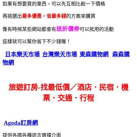
如果有想要買的東西，可以先互相比較一下價格
再挑選出
最多優惠
，
省最多錢
的方案來購買
送折價券
像有時候某些網站都會有
可以抵用的活動
這樣就可以幫你省下不少錢喔！
日本樂天市場
台灣樂天市場
東森購物網
森森購
物網
旅遊訂房-找最低價／酒店．民宿．機
票．交通．行程
Agoda訂房網
提供各國各種語言選擇介面