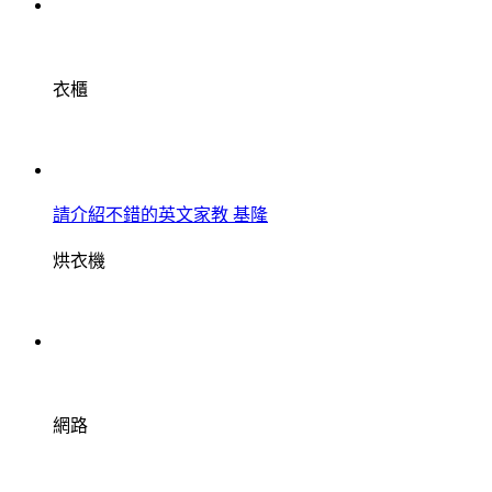
衣櫃
請介紹不錯的英文家教 基隆
烘衣機
網路