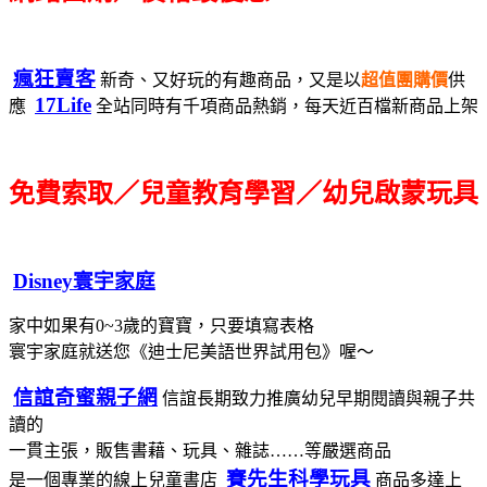
瘋狂賣客
新奇、又好玩的有趣商品，又是以
超值團購價
供
17Life
應
全站同時有千項商品熱銷，每天近百檔新商品上架
免費索取／兒童教育學習／幼兒啟蒙玩具
Disney寰宇家庭
家中如果有0~3歲的寶寶，只要填寫表格
寰宇家庭就送您《迪士尼美語世界試用包》喔～
信誼奇蜜親子網
信誼長期致力推廣幼兒早期閱讀與親子共
讀的
一貫主張，販售書藉、玩具、雜誌……等嚴選商品
賽先生科學玩具
是一個專業的線上兒童書店
商品多達上