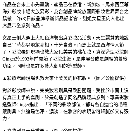
商品在台未上市先轟動，產品已在香港、新加坡、馬來西亞等
海外彩妝市場大放異彩，為台創品牌綻放國際彩妝世界舞台之
驕傲！昨(8)日該品牌舉辦新品記者會，甜姐女星王俐人也出
席展示全系列商品。
女星王俐人穿上大紅色洋裝出席彩妝品活動，天生麗質的她說
自己平時都以淡妝亮相，十分自豪。而馬上就是西洋情人節
了，彩妝老師現場也教大家化美美的桃花妝，資深造型彩妝師
Ginger於1993年前開始了彩妝生涯，是伸展台或是劇組的幕後
功臣，同時也是許多藝人御用的造型師。
▲彩妝老師現場也教大家化美美的桃花妝。（圖／公關提供）
對於彩妝師來說，完美妝容刷具是致勝關鍵，受挫於市面上沒
有真正上手的套刷，於是創造了同名品牌經典系列。專業彩妝
造型師Ginger指出：「不同的彩妝部位，都有各自適合的毛種
跟刷具。無論是色澤、濃淡，在妝容的表現皆可細膩卻又有張
力。
▲彩妝刷具十分重要。（圖／公關提供）