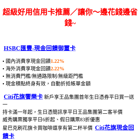
超級好用信用卡推薦／讓你～邊花錢邊省
錢~
HSBC匯豐-現金回饋御璽卡
• 國內消費享現金回饋
1.22%
• 海外消費享現金回饋
2.22%
• 無消費門檻/無通路限制/無級距門檻
• 現金積點終身有效，自動折抵帳單金額
Citi花旗饗樂卡
新戶享王品集團首年生日憑券平日買一送
一
持卡滿一年起，生日憑簡訊享平日王品集團第二客半價
威秀購票獨享平日6折起、假日購票83折優惠
Citi花旗現金回
星巴克刷花旗卡買咖啡還享有第二杯半價
饋卡