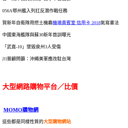
056A鄂州艦入列扛反潛作戰任務
賀新年自衛隊用挖土機霸
機場貴賓室 信用卡 2018
氣寫書法
中國東海艦隊與蘇30新年首訓曝光
「武直-10」墜毀泉州3人受傷
川普顧問籲：沖繩美軍應改駐台灣
大型網路購物平台／比價
MOMO購物網
這些都是同樣性質的
大型購物網站