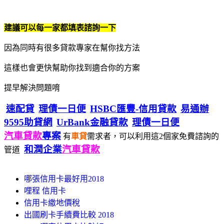
建議可以每一家都填表諮詢一下
因為同時有很多貸款專家在幫你找方法
這樣也會更快幫助你找到適合你的方案
提早解決問題唷
速配貸
理債一日便
HSBC匯豐-信用貸款
易通辦
9595助貸網
UrBank金融貸款
理債一日便
汽車貸款
專案
有
車貸
需求者，可以利用這2個家免費諮詢的
和潤企業
汽車貸款
管道
哪張信用卡最好用2018
哩程 信用卡
信用卡繳地價稅
出國刷卡手續費比較 2018