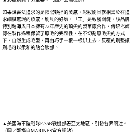
如果說書法追求的是陰陽頓挫的美感，彩妝刷具就相當於在追
求細膩無瑕的妝感。刷具的好壞，「工」是致勝關鍵，該品牌
特別跨海與日本擁有72年歷史的頂尖的製筆廠合作，傳統老師
傅在製作過程保留了原毛的完整性，在不切割原毛尖的方式
下，自然生成毛型，再由巧手一根一根綁上去，反覆的刷整讓
刷毛可以柔和的貼合臉部。
▲美國海軍陸戰隊F-35B戰機部署亞太地區，引發各界關注。
（圖／翻攝自MARINES官方網站）