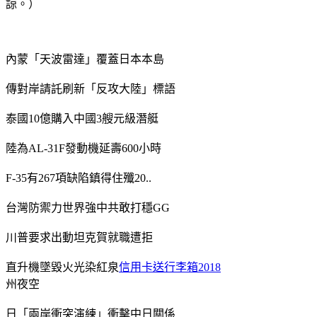
諒。）
內蒙「天波雷達」覆蓋日本本島
傳對岸請託刷新「反攻大陸」標語
泰國10億購入中國3艘元級潛艇
陸為AL-31F發動機延壽600小時
F-35有267項缺陷鎮得住殲20..
台灣防禦力世界強中共敢打穩GG
川普要求出動坦克賀就職遭拒
直升機墜毀火光染紅泉
信用卡送行李箱2018
州夜空
日「兩岸衝突演練」衝擊中日關係