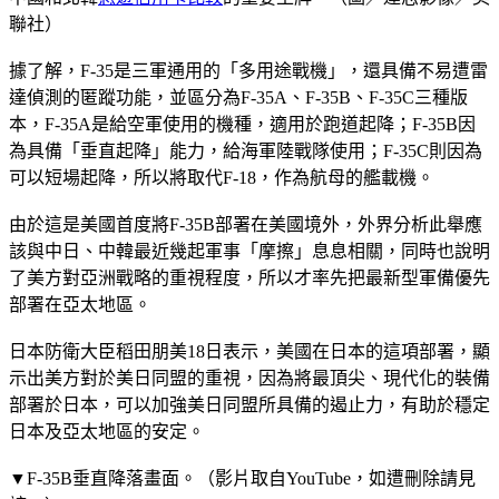
聯社）
據了解，F-35是三軍通用的「多用途戰機」，還具備不易遭雷
達偵測的匿蹤功能，並區分為F-35A、F-35B、F-35C三種版
本，F-35A是給空軍使用的機種，適用於跑道起降；F-35B因
為具備「垂直起降」能力，給海軍陸戰隊使用；F-35C則因為
可以短場起降，所以將取代F-18，作為航母的艦載機。
由於這是美國首度將F-35B部署在美國境外，外界分析此舉應
該與中日、中韓最近幾起軍事「摩擦」息息相關，同時也說明
了美方對亞洲戰略的重視程度，所以才率先把最新型軍備優先
部署在亞太地區。
日本防衛大臣稻田朋美18日表示，美國在日本的這項部署，顯
示出美方對於美日同盟的重視，因為將最頂尖、現代化的裝備
部署於日本，可以加強美日同盟所具備的遏止力，有助於穩定
日本及亞太地區的安定。
▼F-35B垂直降落畫面。（影片取自YouTube，如遭刪除請見