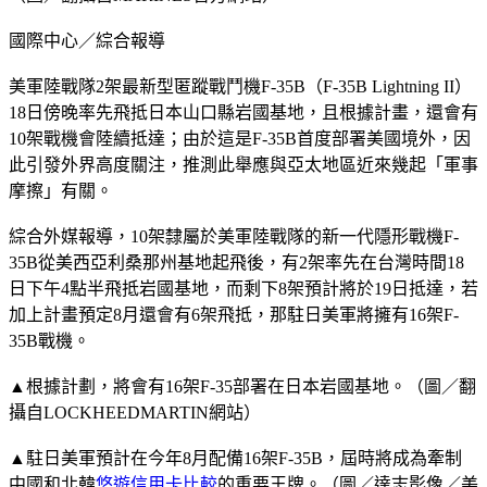
國際中心／綜合報導
美軍陸戰隊2架最新型匿蹤戰鬥機F-35B（F-35B Lightning II）
18日傍晚率先飛抵日本山口縣岩國基地，且根據計畫，還會有
10架戰機會陸續抵達；由於這是F-35B首度部署美國境外，因
此引發外界高度關注，推測此舉應與亞太地區近來幾起「軍事
摩擦」有關。
綜合外媒報導，10架隸屬於美軍陸戰隊的新一代隱形戰機F-
35B從美西亞利桑那州基地起飛後，有2架率先在台灣時間18
日下午4點半飛抵岩國基地，而剩下8架預計將於19日抵達，若
加上計畫預定8月還會有6架飛抵，那駐日美軍將擁有16架F-
35B戰機。
▲根據計劃，將會有16架F-35部署在日本岩國基地。（圖／翻
攝自LOCKHEEDMARTIN網站）
▲駐日美軍預計在今年8月配備16架F-35B，屆時將成為牽制
中國和北韓
悠遊信用卡比較
的重要王牌。（圖／達志影像／美